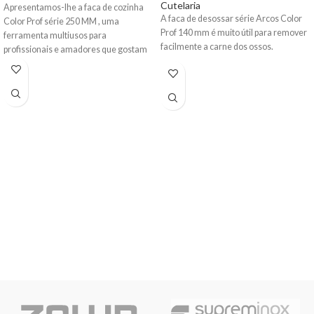
Cutelaria
Apresentamos-lhe a
faca de cozinha
A
faca de desossar série Arcos Color
Color Prof série 250 MM , uma
Prof 140 mm
é muito útil para remover
ferramenta multiusos para
facilmente a carne dos ossos.
profissionais e amadores
que gostam
de cozinhar.