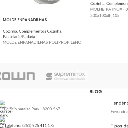
Cozinha
,
Complement
MOLHEIRA INOX - 0
200x100x(h)105
MOLDE ENPANADILHAS
Cozinha
,
Complementos Cozinha
,
Pastelaria/Padaria
MOLDE ENPANADILHAS POLIPROPILENO
BLOG
Tendênc
Edifício paraíso Park - 8200-567
Fevereiro
Telefone: (351) 925 411 173
Tipos de