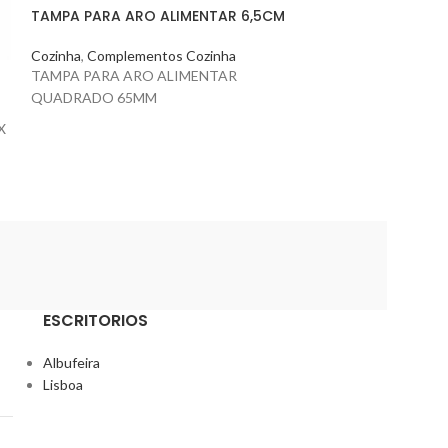
TAMPA PARA ARO ALIMENTAR 6,5CM
Cozinha
,
Complem
Cozinha
,
Complementos Cozinha
TERRINA INOX -3
TAMPA PARA ARO ALIMENTAR
QUADRADO 65MM
X
ESCRITORIOS
Albufeira
Lisboa