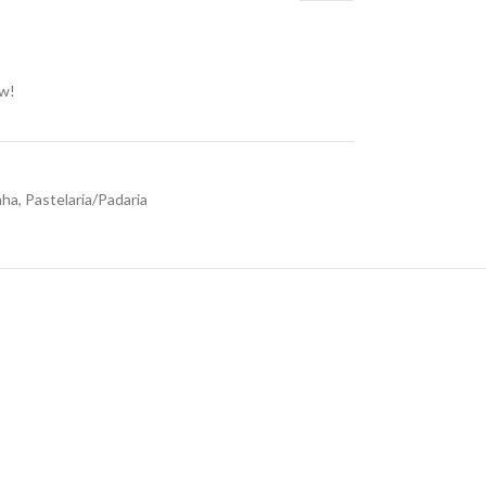
ow!
nha
,
Pastelaria/Padaria