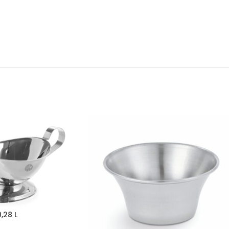
,28 L