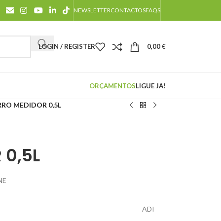
NEWSLETTER
CONTACTOS
FAQS
LOGIN / REGISTER
0,00
€
ORÇAMENTOS
LIGUE JA!
RRO MEDIDOR 0,5L
 0,5L
NE
ADI