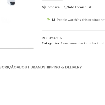
Compare
Add to wishlist
13
People watching this product n
REF:
4937109
Categorias:
Complementos Cozinha
,
Cozi
SCRIÇÃO
ABOUT BRAND
SHIPPING & DELIVERY