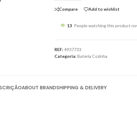
Compare
Add to wishlist
13
People watching this product n
REF:
4937733
Categoria:
Bateria Cozinha
SCRIÇÃO
ABOUT BRAND
SHIPPING & DELIVERY