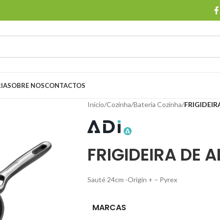
IA
SOBRE NOS
CONTACTOS
Início
/
Cozinha
/
Bateria Cozinha
/
FRIGIDEIR
FRIGIDEIRA DE 
Sauté 24cm -Origin + – Pyrex
MARCAS