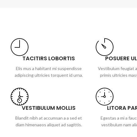
TACITIRS LOBORTIS
POSUERE U
Elis mus a habitant mi suspendisse
Vestibulum feugiat a
adipiscing ultricies torquent id urna.
primis ultricies mass
VESTIBULUM MOLLIS
LITORA PA
Blandit nibh at accumsan a a sed et
Egestas a mi a fau
diam himenaeos aliquet ad sagittis.
vestibulum nam ali