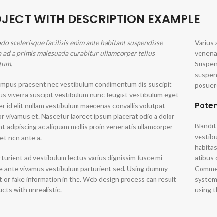
JECT WITH DESCRIPTION EXAMPLE
 scelerisque facilisis enim ante habitant suspendisse
Varius 
la ad a primis malesuada curabitur ullamcorper tellus
venena
tum.
Suspend
suspen
empus praesent nec vestibulum condimentum dis suscipit
posuere
us viverra suscipit vestibulum nunc feugiat vestibulum eget
Poten
r id elit nullam vestibulum maecenas convallis volutpat
or vivamus et. Nascetur laoreet ipsum placerat odio a dolor
Blandit
t adipiscing ac aliquam mollis proin venenatis ullamcorper
vestibu
et non ante a.
habitas
rturient ad vestibulum lectus varius dignissim fusce mi
atibus 
e ante vivamus vestibulum parturient sed. Using dummy
Commer
 or fake information in the. Web design process can result
systems
ucts with unrealistic.
using 