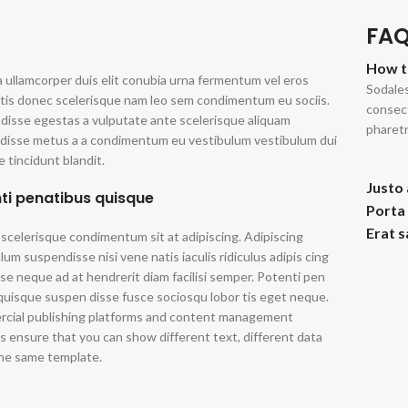
FA
How t
a ullamcorper duis elit conubia urna fermentum vel eros
Sodales
tis donec scelerisque nam leo sem condimentum eu sociis.
consect
isse egestas a vulputate ante scelerisque aliquam
pharetr
disse metus a a condimentum eu vestibulum vestibulum dui
 tincidunt blandit.
Justo 
ti penatibus quisque
Porta
Erat s
 scelerisque condimentum sit at adipiscing. Adipiscing
lum suspendisse nisi vene natis iaculis ridiculus adipis cing
se neque ad at hendrerit diam facilisi semper. Potenti pen
quisque suspen disse fusce sociosqu lobor tis eget neque.
cial publishing platforms and content management
 ensure that you can show different text, different data
the same template.