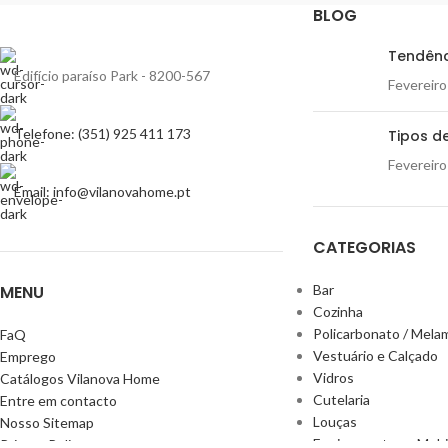
Suspendisse quam at vestibulum
Kitchen
BLOG
Tendênc
Edifício paraíso Park - 8200-567
Fevereiro
Telefone: (351) 925 411 173
Tipos de
Fevereiro
Email: info@vilanovahome.pt
CATEGORIAS
MENU
Bar
Cozinha
Policarbonato / Mela
FaQ
Vestuário e Calçado
Emprego
Vidros
Catálogos Vilanova Home
Cutelaria
Entre em contacto
Louças
Nosso Sitemap
Equipamentos e Mobil
Privacy Policy