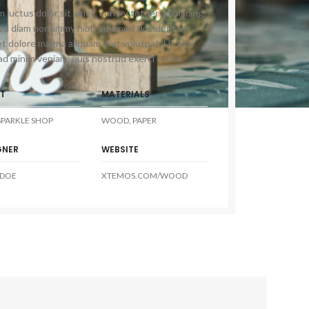
 luctus dolor sit amet, consectetuer adipiscing
 sed diam nonummy nibh euismod tincidunt ut
et dolore magna aliquam erat volutpat. Ut wisi
ad minim veniam, quis nostrud exerci tation.
NT
MATERIALS
PARKLE SHOP
WOOD, PAPER
GNER
WEBSITE
 DOE
XTEMOS.COM/WOOD