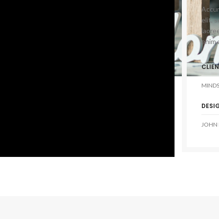
Accum
elit,
laore
enim 
CLIE
MINDS
DESI
JOHN