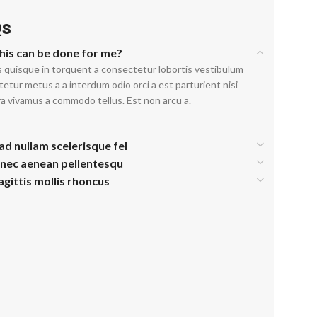
Qs
his can be done for me?
 quisque in torquent a consectetur lobortis vestibulum
etur metus a a interdum odio orci a est parturient nisi
a vivamus a commodo tellus. Est non arcu a.
ad nullam scelerisque fel
 nec aenean pellentesqu
agittis mollis rhoncus