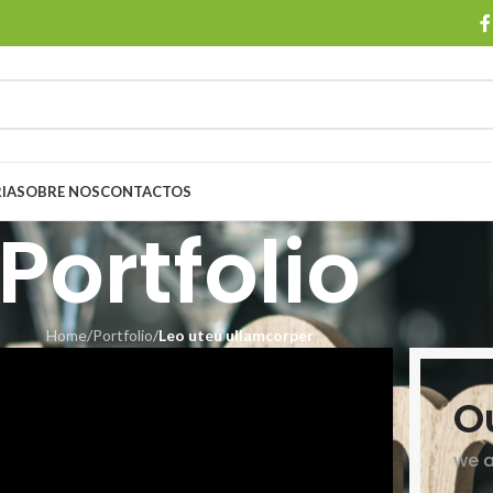
IA
SOBRE NOS
CONTACTOS
Portfolio
Home
/
Portfolio
/
Leo uteu ullamcorper
O
we a