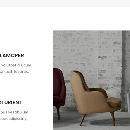
LLAMCPER
 volutpat dis cum
a taciti lobortis.
RTURIENT
cibus vestibulum
quet adipiscing.