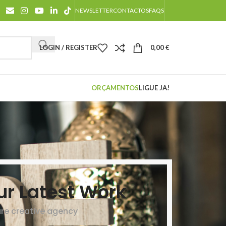
NEWSLETTER
CONTACTOS
FAQS
LOGIN / REGISTER
0,00
€
ORÇAMENTOS
LIGUE JA!
ur Latest Work
re creative agency