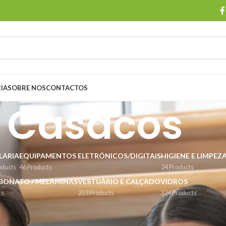
IA
SOBRE NOS
CONTACTOS
Casacos
LARIA
EQUIPAMENTOS ELETRÓNICOS/DIGITAIS
HIGIENE E LIMPEZ
oducts
46 Products
24 Products
BONATO / MELAMINAS
VESTUÁRIO E CALÇADO
VIDROS
ts
203 Products
324 Products
lçado
/
Casacos
Show
9
12