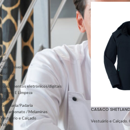
FILTRAR POR MARCAS
ROSSINI
(3)
CATEGORIAS DE PRODUTO
Bar
Buffet
Consumíveis
Cozinha
Cutelaria
Equipamentos eletrónicos/digitais
Higiene E Limpeza
Mesa
Pastelaria/Padaria
CASACO SHETLAND
Policarbonato / Melaminas
Vestuário e Calçado
Vestuário e Calçado
,
Vidros