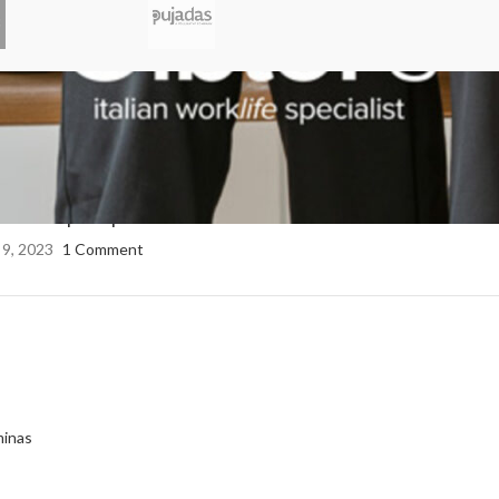
ias em decoração e mobiliário hoteleiro
 9, 2023
1 Comment
 fornos para pizzaria
 9, 2023
1 Comment
minas