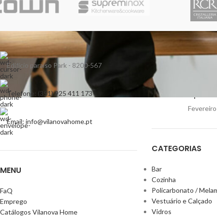
BLOG
Tendênc
Edifício paraíso Park - 8200-567
Fevereiro
Telefone: (351) 925 411 173
Tipos de
Fevereiro
Email: info@vilanovahome.pt
CATEGORIAS
MENU
Bar
Cozinha
Policarbonato / Mela
FaQ
Vestuário e Calçado
Emprego
Vidros
Catálogos Vilanova Home