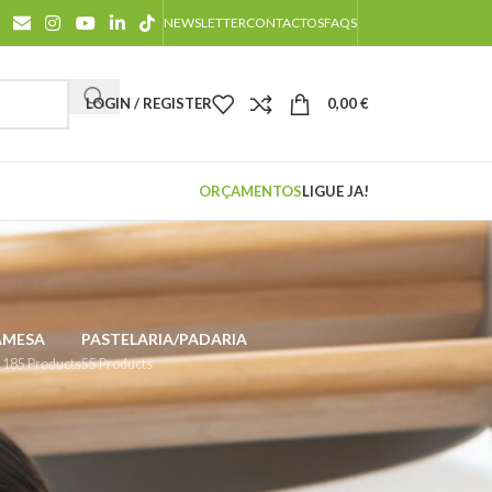
NEWSLETTER
CONTACTOS
FAQS
LOGIN / REGISTER
0,00
€
ORÇAMENTOS
LIGUE JA!
A
MESA
PASTELARIA/PADARIA
185 Products
55 Products
18
24