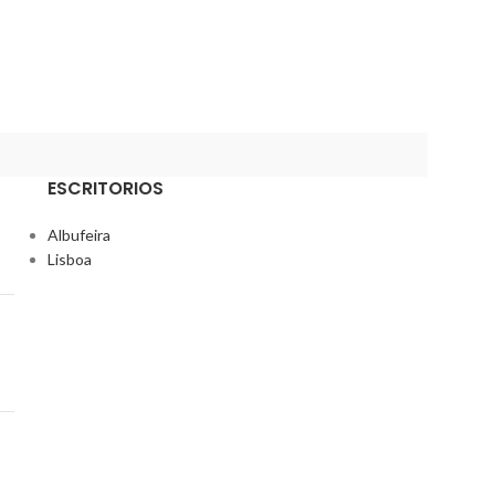
Melaminas
TIJELABENTO BR
PLUS
ESCRITORIOS
Albufeira
Lisboa