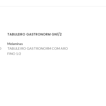
TABULEIRO GASTRONORM GN1/2
Melaminas
O
TABULEIRO GASTRONORM COM ARO
FINO 1/2
TIJELA BENTO 