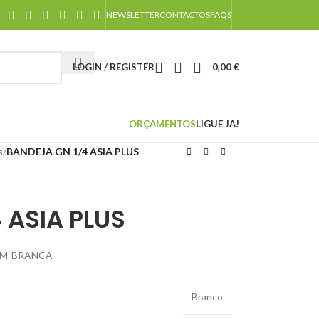
NEWSLETTER
CONTACTOS
FAQS
LOGIN / REGISTER
0,00
€
ORÇAMENTOS
LIGUE JA!
s
/
BANDEJA GN 1/4 ASIA PLUS
 ASIA PLUS
 CM-BRANCA
Branco