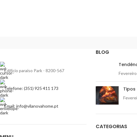
BLOG
Tendênc
Edifício paraíso Park - 8200-567
Fevereiro
Telefone: (351) 925 411 173
Tipos 
Feverei
Email: info@vilanovahome.pt
CATEGORIAS
MENU