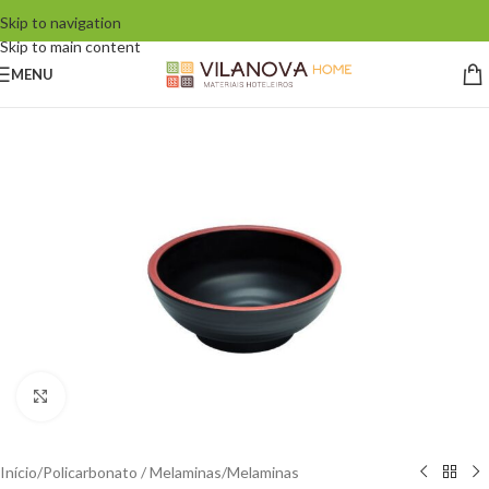
Skip to navigation
Skip to main content
MENU
Click to enlarge
Início
/
Policarbonato / Melaminas
/
Melaminas