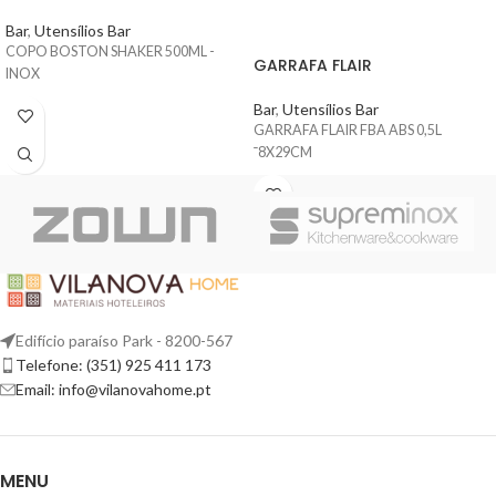
Bar
,
Utensílios Bar
COPO BOSTON SHAKER 500ML -
GARRAFA FLAIR
INOX
Bar
,
Utensílios Bar
GARRAFA FLAIR FBA ABS 0,5L
¯8X29CM
Edifício paraíso Park - 8200-567
Telefone: (351) 925 411 173
Email: info@vilanovahome.pt
MENU