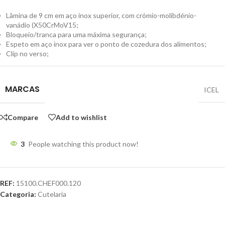
Lâmina de 9 cm em aço inox superior, com crómio-molibdénio-
vanádio (X50CrMoV15;
Bloqueio/tranca para uma máxima segurança;
Espeto em aço inox para ver o ponto de cozedura dos alimentos;
Clip no verso;
MARCAS
ICEL
Compare
Add to wishlist
3
People watching this product now!
REF:
15100.CHEF000.120
Categoria:
Cutelaria