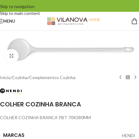
Skip to navigation
Skip to main content
MENU
Click to enlarge
Início
/
Cozinha
/
Complementos Cozinha
COLHER COZINHA BRANCA
COLHER COZINHA BRANCA PBT 70X380MM
MARCAS
HENDI