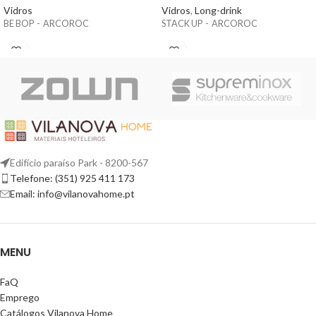
Vidros
Vidros
,
Long-drink
BE BOP - ARCOROC
STACK UP - ARCOROC
Edifício paraíso Park - 8200-567
Telefone: (351) 925 411 173
Email: info@vilanovahome.pt
MENU
FaQ
Emprego
Catálogos Vilanova Home