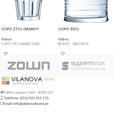
COPO 27CL GRANITY
COPO 30CL
Vidros
Vidros
COPO 27CL GRANITY ARC
BE BOP - ARCOROC
Edifício paraíso Park - 8200-567
Telefone: (351) 925 411 173
Email: info@vilanovahome.pt