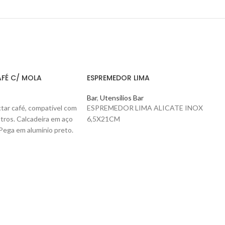
FÉ C/ MOLA
ESPREMEDOR LIMA
Bar
,
Utensílios Bar
ctar café, compatível com
ESPREMEDOR LIMA ALICATE INOX
ltros. Calcadeira em aço
6,5X21CM
 Pega em alumínio preto.