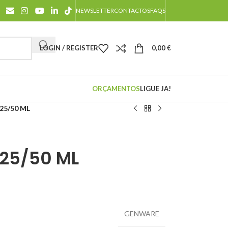
NEWSLETTER
CONTACTOS
FAQS
LOGIN / REGISTER
0,00
€
ORÇAMENTOS
LIGUE JA!
25/50 ML
 25/50 ML
GENWARE