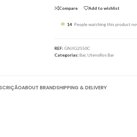
Compare
Add to wishlist
14
People watching this product n
REF:
GNJIG2550C
Categorias:
Bar
,
Utensílios Bar
SCRIÇÃO
ABOUT BRAND
SHIPPING & DELIVERY