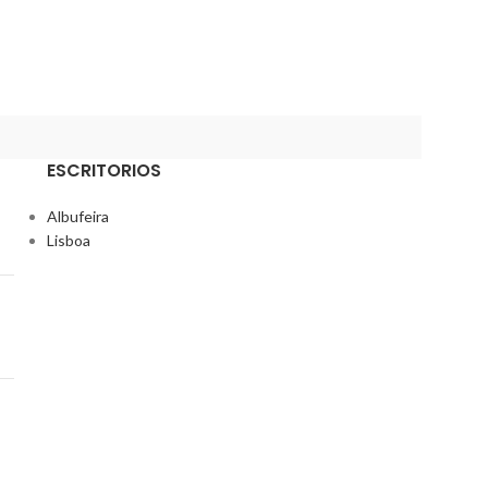
Bar
,
Utensílios Ba
GIGGER/MEDIDOR
ESCRITORIOS
Albufeira
Lisboa