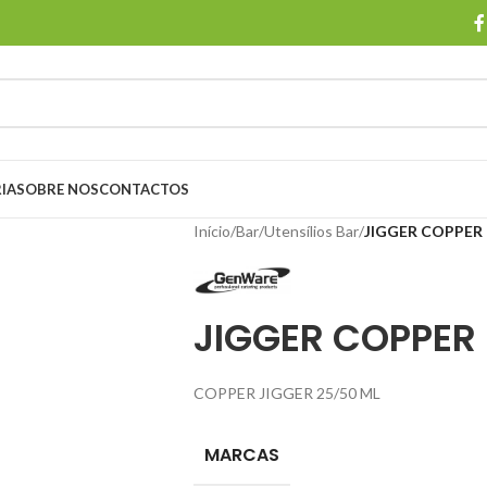
IA
SOBRE NOS
CONTACTOS
Início
/
Bar
/
Utensílios Bar
/
JIGGER COPPER 
JIGGER COPPER
COPPER JIGGER 25/50 ML
MARCAS