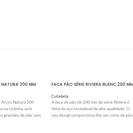
E NATURA 200 MM
FACA PÃO SÉRIE RIVIERA BLANC 200 M
Cutelaria
e Arcos Natura 200
A faca de pão de 200 mm da série Riviera
é
na na cozinha, pois
feita de aço inoxidável de alta qualidade. O
os grandes de pão sem
seu design proporciona-lhe um corte de pão
excecional.