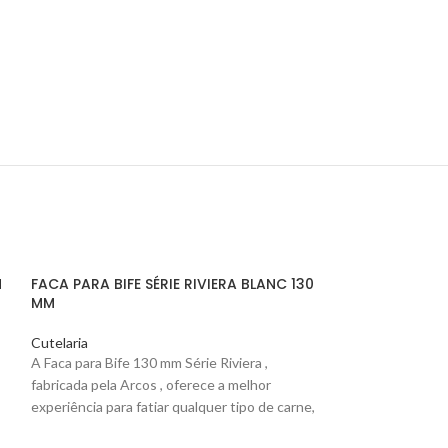
M
FACA PARA BIFE SÉRIE RIVIERA BLANC 130
MM
Cutelaria
A Faca para Bife 130 mm Série Riviera ,
fabricada pela Arcos
, oferece a melhor
experiência para fatiar qualquer tipo de carne,
sem exercer muita força.
FACA PARA LEGU