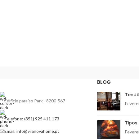
BLOG
Tendê
Edifício paraíso Park - 8200-567
Feverei
Telefone: (351) 925 411 173
Tipos 
Email: info@vilanovahome.pt
Feverei