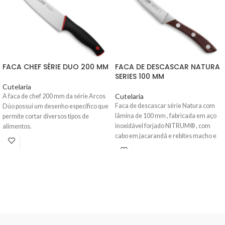
FACA CHEF SÉRIE DUO 200 MM
FACA DE DESCASCAR NATURA
SERIES 100 MM
Cutelaria
Cutelaria
A faca de chef 200 mm da série Arcos
Faca de descascar série Natura com
Dúo
possui um desenho específico que
lâmina de 100 mm , fabricada em aço
permite cortar diversos tipos de
inoxidável forjado NITRUM®
, com
alimentos.
cabo em jacarandá e rebites macho e
fêmea.