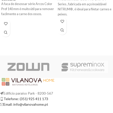
A
faca de desossar série Arcos Color
Series , fabricada em aço inoxidável
Prof 140 mm
é muito útil para remover
NITRUM® , é ideal para filetar carnes e
facilmente a carne dos ossos.
peixes.
Edifício paraíso Park - 8200-567
Telefone: (351) 925 411 173
Email: info@vilanovahome.pt