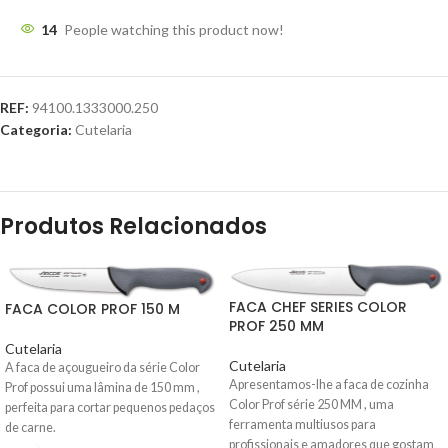
14
People watching this product now!
REF:
94100.1333000.250
Categoria:
Cutelaria
Produtos Relacionados
FACA CHEF SERIES COLOR
FACA COLOR PROF 150 M
PROF 250 MM
Cutelaria
Cutelaria
A faca de açougueiro da série Color
Apresentamos-lhe a
faca de cozinha
Prof possui uma lâmina de 150 mm ,
Color Prof série 250 MM , uma
perfeita para cortar pequenos pedaços
ferramenta multiusos para
de carne.
profissionais e amadores
que gostam