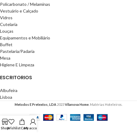
Policarbonato / Melaminas
Vestuário e Calçado
Vidros
Cutelaria
Louças
Equipamentos e Mobiliário
Buffet
Pastelaria/Padaria
Mesa
Higiene E Limpeza
ESCRITORIOS
Albufeira
Lisboa
Metodos E Pretextos, LDA
2023
Vilanova Home
. Matérias Hoteleiros.
Shop
Wishlist
Cart
My account