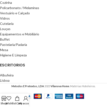
Cozinha
Policarbonato / Melaminas
Vestuário e Calçado
Vidros
Cutelaria
Louças
Equipamentos e Mobiliário
Buffet
Pastelaria/Padaria
Mesa
Higiene E Limpeza
ESCRITORIOS
Albufeira
Lisboa
Metodos E Pretextos, LDA
2023
Vilanova Home
. Matérias Hoteleiros.
Shop
Wishlist
Cart
My account