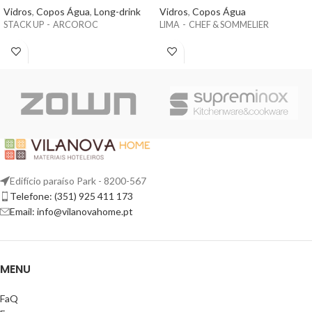
Vidros
,
Copos Água
,
Long-drink
Vidros
,
Copos Água
STACK UP - ARCOROC
LIMA - CHEF & SOMMELIER
Edifício paraíso Park - 8200-567
Telefone: (351) 925 411 173
Email: info@vilanovahome.pt
MENU
FaQ