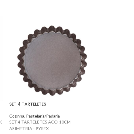
TERRINA INOX 3
Cozinha
,
Complem
TERRINA INOX -3
SET 4 TARTELETES
Cozinha
,
Pastelaria/Padaria
X
SET 4 TARTELETES AÇO-10CM-
ASIMETRIA - PYREX