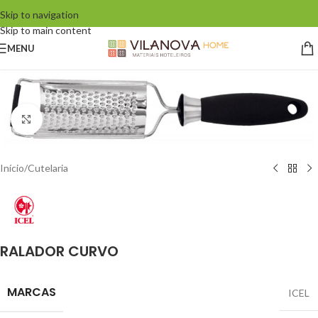
Skip to navigation
Skip to main content
MENU
Click to enlarge
Início
/
Cutelaria
RALADOR CURVO
MARCAS
ICEL