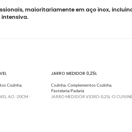
ssionais, maioritariamente em aço inox, incluin
 intensiva.
VEL
JARRO MEDIDOR 0,25L
os Cozinha
,
Cozinha
,
Complementos Cozinha
,
Pastelaria/Padaria
L AO -20CM -
JARRO MEDIDOR VIDRO-0,25L-O CUISIN