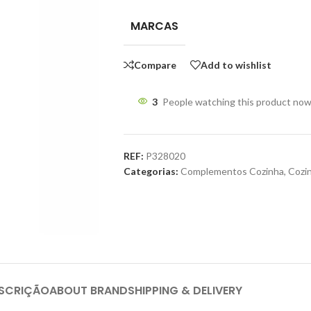
MARCAS
Compare
Add to wishlist
3
People watching this product now
REF:
P328020
Categorias:
Complementos Cozinha
,
Cozi
SCRIÇÃO
ABOUT BRAND
SHIPPING & DELIVERY