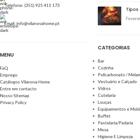
Telefone: (351) 925 411 173
Tipos 
Feverei
Email: info@vilanovahome.pt
CATEGORIAS
MENU
Bar
Cozinha
FaQ
Policarbonato / Mela
Emprego
Vestuário e Calçado
Catálogos Vilanova Home
Vidros
Entre em contacto
Cutelaria
Nosso Sitemap
Louças
Privacy Policy
Equipamentos e Mobil
Buffet
Pastelaria/Padaria
Mesa
Higiene E Limpeza