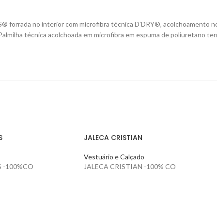
 forrada no interior com microfibra técnica D’DRY®, acolchoamento no t
Palmilha técnica acolchoada em microfibra em espuma de poliuretano t
S
JALECA CRISTIAN
Vestuário e Calçado
S -100%CO
JALECA CRISTIAN -100% CO