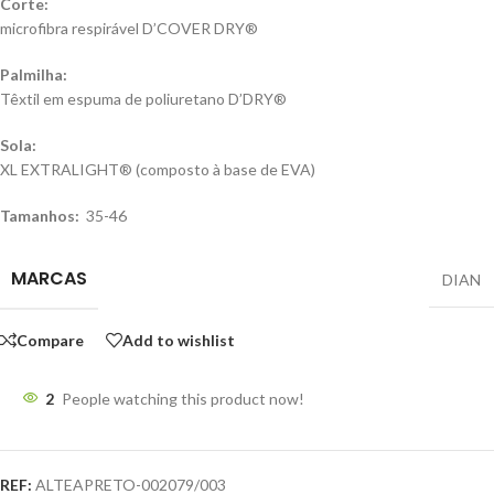
Corte:
microfibra respirável D’COVER DRY®
Palmilha:
Têxtil em espuma de poliuretano D’DRY®
Sola:
XL EXTRALIGHT® (composto à base de EVA)
Tamanhos:
35-46
MARCAS
DIAN
Compare
Add to wishlist
2
People watching this product now!
REF:
ALTEAPRETO-002079/003