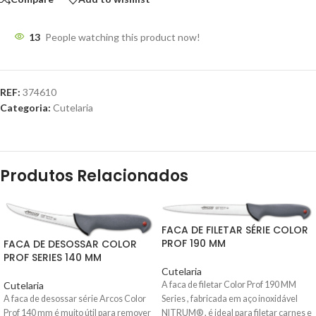
13
People watching this product now!
REF:
374610
Categoria:
Cutelaria
Produtos Relacionados
FACA DE FILETAR SÉRIE COLOR
PROF 190 MM
FACA DE DESOSSAR COLOR
PROF SERIES 140 MM
Cutelaria
Cutelaria
A faca de filetar Color Prof 190 MM
A
faca de desossar série Arcos Color
Series , fabricada em aço inoxidável
Prof 140 mm
é muito útil para remover
NITRUM® , é ideal para filetar carnes e