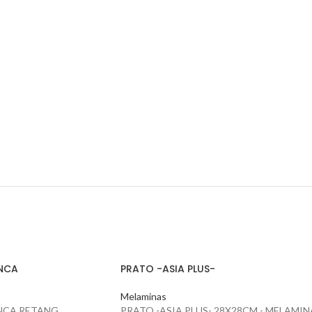
NCA
PRATO -ASIA PLUS-
Melaminas
NCA RETANG
PRATO -ASIA PLUS- 28X28CM - MELAMIN