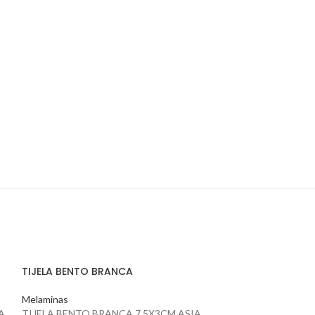
TIJELA BENTO BRANCA
Melaminas
A
TIJELA BENTO BRANCA 7,5X3CM ASIA