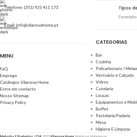
Telefone: (351) 925 411 173
Tipos de
Fevereiro
Email: info@vilanovahome.pt
CATEGORIAS
MENU
Bar
Cozinha
Policarbonato / Mela
FaQ
Vestuário e Calçado
Emprego
Vidros
Catálogos Vilanova Home
Cutelaria
Entre em contacto
Louças
Nosso Sitemap
Equipamentos e Mobil
Privacy Policy
Buffet
Pastelaria/Padaria
Mesa
Higiene E Limpeza
Metodos E Pretextos, LDA
2023
Vilanova Home
. Matérias Hoteleiros.