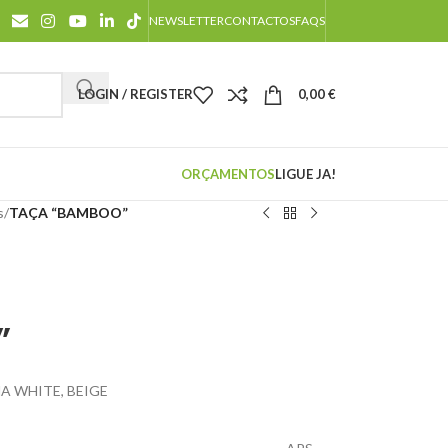
NEWSLETTER
CONTACTOS
FAQS
LOGIN / REGISTER
0,00
€
ORÇAMENTOS
LIGUE JA!
s
/
TAÇA “BAMBOO”
”
A WHITE, BEIGE