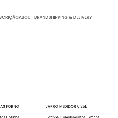
SCRIÇÃO
ABOUT BRAND
SHIPPING & DELIVERY
VAS FORNO
JARRO MEDIDOR 0,25L
os Cozinha
Cozinha
,
Complementos Cozinha
,