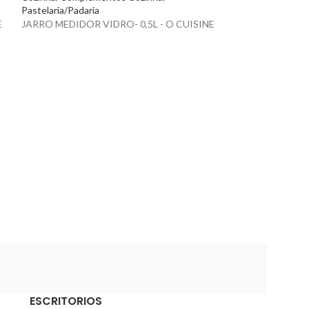
Pastelaria/Padaria
E
JARRO MEDIDOR VIDRO- 0,5L - O CUISINE
MOLHEIRA INOX 
Cozinha
,
Complem
MOLHEIRA INOX 
-135x76x(h)70
ESCRITORIOS