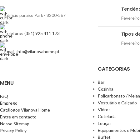
Tendênc
Edifício paraíso Park - 8200-567
Fevereiro
Telefone: (351) 925 411 173
Tipos de
Fevereiro
Email: info@vilanovahome.pt
CATEGORIAS
MENU
Bar
Cozinha
Policarbonato / Mela
FaQ
Vestuário e Calçado
Emprego
Vidros
Catálogos Vilanova Home
Cutelaria
Entre em contacto
Louças
Nosso Sitemap
Equipamentos e Mobil
Privacy Policy
Buffet