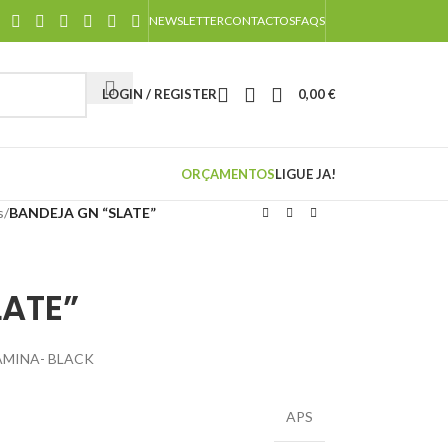
NEWSLETTER
CONTACTOS
FAQS
LOGIN / REGISTER
0,00
€
ORÇAMENTOS
LIGUE JA!
s
/
BANDEJA GN “SLATE”
LATE”
LAMINA- BLACK
APS