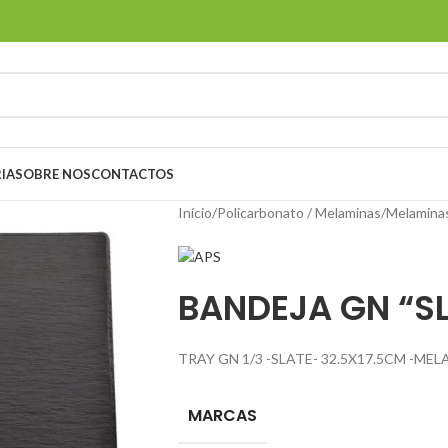
IA
SOBRE NOS
CONTACTOS
Início
/
Policarbonato / Melaminas
/
Melamina
BANDEJA GN “S
TRAY GN 1/3 -SLATE- 32.5X17.5CM -ME
MARCAS