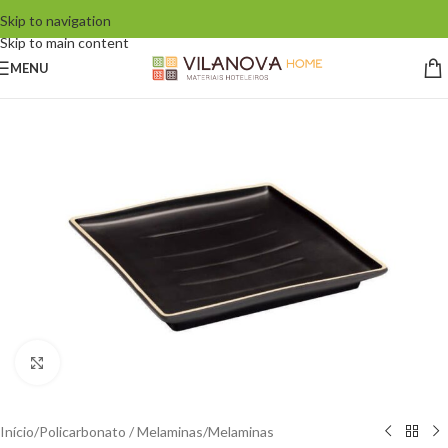
Skip to navigation
Skip to main content
MENU
Click to enlarge
Início
/
Policarbonato / Melaminas
/
Melaminas