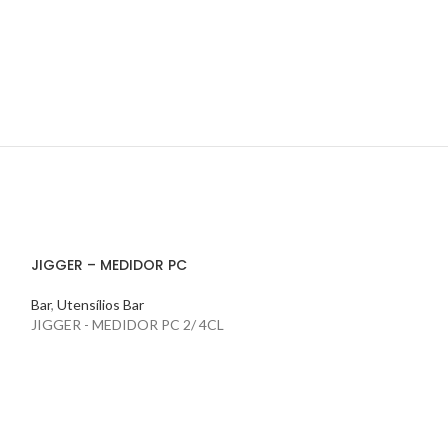
JIGGER – MEDIDOR PC
Bar
,
Utensílios Bar
JIGGER - MEDIDOR PC 2/ 4CL
PÁ EM POLIPROP
Cozinha
,
Complem
Pastelaria/Padari