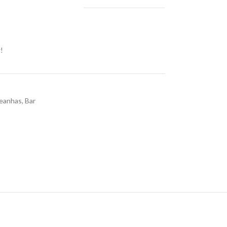
!
Peanhas
,
Bar