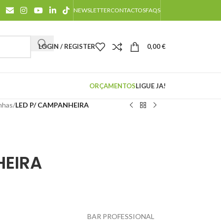
NEWSLETTER
CONTACTOS
FAQS
LOGIN / REGISTER
0,00
€
ORÇAMENTOS
LIGUE JA!
nhas
/
LED P/ CAMPANHEIRA
HEIRA
BAR PROFESSIONAL