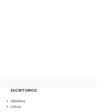
PÁ EM POLIPROP
ESCRITORIOS
Albufeira
Lisboa