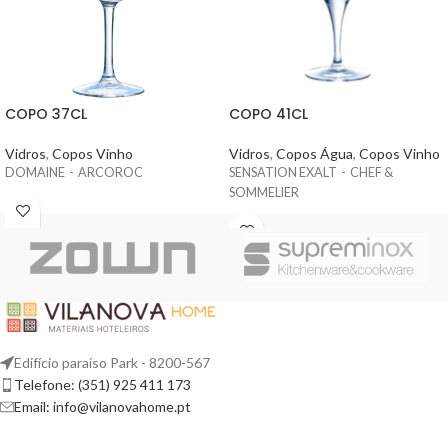
COPO 37CL
COPO 41CL
Vidros
,
Copos Vinho
Vidros
,
Copos Água
,
Copos Vinho
DOMAINE - ARCOROC
SENSATION EXALT - CHEF &
SOMMELIER
Edifício paraíso Park - 8200-567
Telefone: (351) 925 411 173
Email: info@vilanovahome.pt