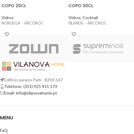
COPO 20CL
COPO 30CL
Vidros
Vidros
,
Cocktail
NORUEGA - ARCOROC
ISLANDE - ARCOROC
Edifício paraíso Park - 8200-567
Telefone: (351) 925 411 173
Email: info@vilanovahome.pt
MENU
FaQ