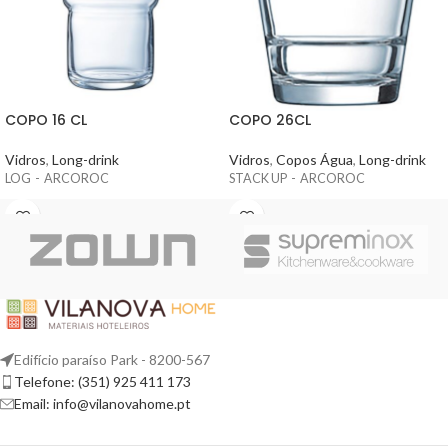
COPO 16 CL
COPO 26CL
Vidros
,
Long-drink
Vidros
,
Copos Água
,
Long-drink
LOG - ARCOROC
STACK UP - ARCOROC
Edifício paraíso Park - 8200-567
Telefone: (351) 925 411 173
Email: info@vilanovahome.pt