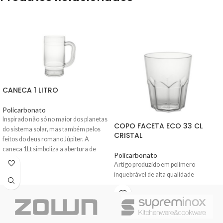
CANECA 1 LITRO
Policarbonato
Inspirado não só no maior dos planetas
COPO FACETA ECO 33 CL
do sistema solar, mas também pelos
CRISTAL
feitos do deus romano Júpiter. A
caneca 1Lt simboliza a abertura de
Policarbonato
Júpiter aos homens do caminho da
Artigo produzido em polímero
razão. Dai a sua forma e capacidade
inquebrável de alta qualidade
serem mais vigorosas.