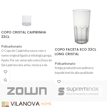
COPO CRISTAL CAIPIRINHA
33CL
Policarbonato
COPO FACETA ECO 33CL
O Copo de Caipirinha nasce com o
LONG CRISTAL
nome original ligado à mitologia grega,
Apolo. Por ser venerado como Deus do
Policarbonato
Sol e patrono das artes, música e da
Artigo produzido em polímero
beleza é concedido ao copo um nome
inquebrável de alta qualidade
mais identificativo de festa, sol e
diversão. Evoluindo para copo de
Caipirinha.