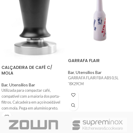
GARRAFA FLAIR
CALÇADEIRA DE CAFÉ C/
Bar
,
Utensílios Bar
MOLA
GARRAFA FLAIR FBA ABS 0,5L
¯8X29CM
Bar
,
Utensílios Bar
Utilizada para compactar café,
compatível com a maioria dos porta-
filtros. Calcadeira em aço inoxidável
com mola. Pega em alumínio preto.