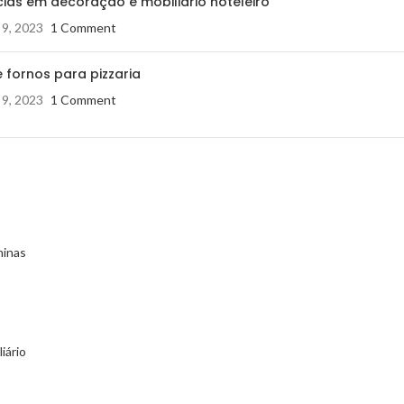
ias em decoração e mobiliário hoteleiro
 9, 2023
1 Comment
 fornos para pizzaria
 9, 2023
1 Comment
minas
iário