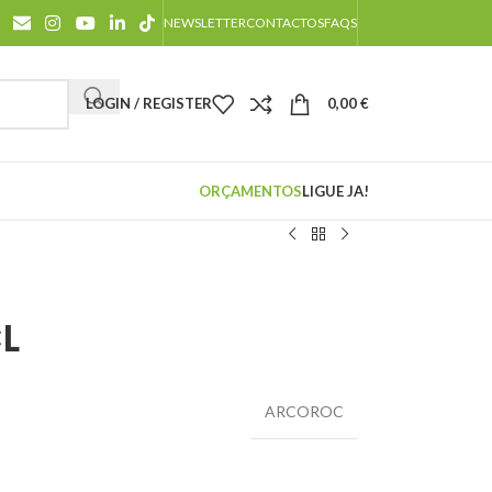
NEWSLETTER
CONTACTOS
FAQS
LOGIN / REGISTER
0,00
€
ORÇAMENTOS
LIGUE JA!
L
ARCOROC