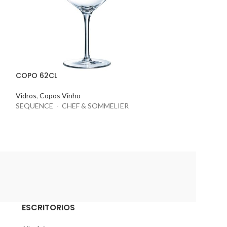
COPO 62CL
COPO ALTO 32
Vidros
,
Copos Vinho
Vidros
SEQUENCE - CHEF & SOMMELIER
Feito na França Fá
empilháveis ​​32 c
Microondas Adequ
Resistente
ESCRITORIOS