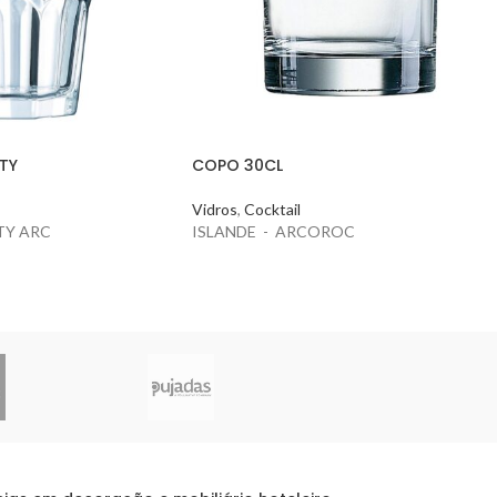
TY
COPO 30CL
Vidros
,
Cocktail
TY ARC
ISLANDE - ARCOROC