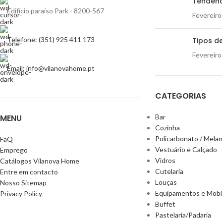
Tendênc
Edifício paraíso Park - 8200-567
Fevereiro
Telefone: (351) 925 411 173
Tipos de
Fevereiro
Email: info@vilanovahome.pt
CATEGORIAS
MENU
Bar
Cozinha
Policarbonato / Mela
FaQ
Vestuário e Calçado
Emprego
Vidros
Catálogos Vilanova Home
Cutelaria
Entre em contacto
Louças
Nosso Sitemap
Equipamentos e Mobil
Privacy Policy
Buffet
Pastelaria/Padaria