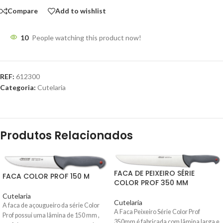
Compare
Add to wishlist
10
People watching this product now!
REF:
612300
Categoria:
Cutelaria
Produtos Relacionados
FACA DE PEIXEIRO SÉRIE
FACA COLOR PROF 150 M
COLOR PROF 350 MM
Cutelaria
Cutelaria
A faca de açougueiro da série Color
A Faca Peixeiro Série Color Prof
Prof possui uma lâmina de 150 mm ,
350mm
é fabricada com lâmina larga e