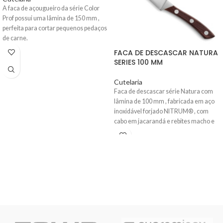
A faca de açougueiro da série Color
Prof possui uma lâmina de 150 mm ,
perfeita para cortar pequenos pedaços
de carne.
FACA DE DESCASCAR NATURA
SERIES 100 MM
Cutelaria
Faca de descascar série Natura com
lâmina de 100 mm , fabricada em aço
inoxidável forjado NITRUM®
, com
cabo em jacarandá e rebites macho e
fêmea.