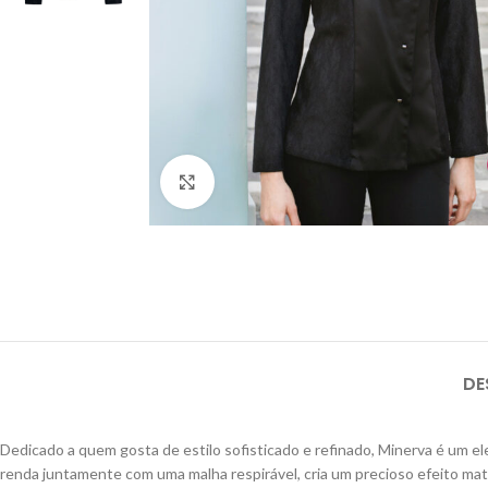
Click to enlarge
DE
Dedicado a quem gosta de estilo sofisticado e refinado, Minerva é um e
renda juntamente com uma malha respirável, cria um precioso efeito mat