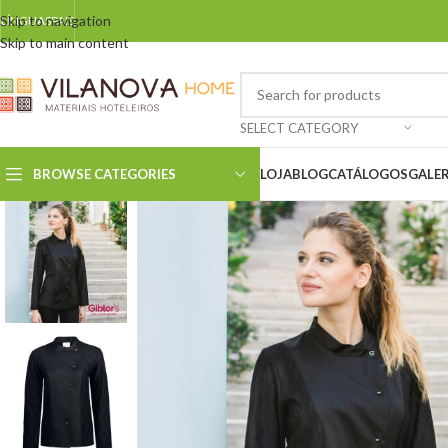
Skip to navigation
LÍNGUAS
PAIS
Skip to main content
SELECT CATEGORY
BROWSE CATEGORIES
LOJA
BLOG
CATÁLOGOS
GALER