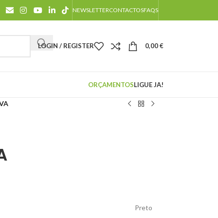
NEWSLETTER
CONTACTOS
FAQS
LOGIN / REGISTER
0,00
€
ORÇAMENTOS
LIGUE JA!
RVA
A
Preto