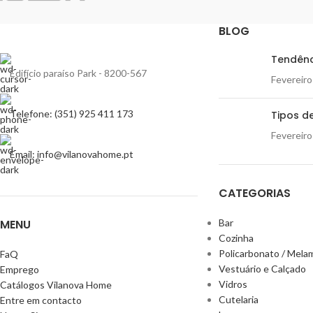
BLOG
Tendênc
Edifício paraíso Park - 8200-567
Fevereiro
Telefone: (351) 925 411 173
Tipos de
Fevereiro
Email: info@vilanovahome.pt
CATEGORIAS
MENU
Bar
Cozinha
Policarbonato / Mela
FaQ
Vestuário e Calçado
Emprego
Vidros
Catálogos Vilanova Home
Cutelaria
Entre em contacto