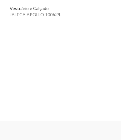
Vestuário e Calçado
JALECA APOLLO 100%PL
JALECA DIONISI
Vestuário e Calça
JALECA DIONIS