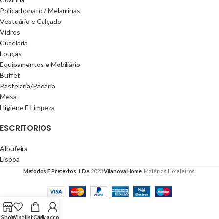
Policarbonato / Melaminas
Vestuário e Calçado
Vidros
Cutelaria
Louças
Equipamentos e Mobiliário
Buffet
Pastelaria/Padaria
Mesa
Higiene E Limpeza
ESCRITORIOS
Albufeira
Lisboa
Metodos E Pretextos, LDA
2023
Vilanova Home
. Matérias Hoteleiros.
Shop
Wishlist
Cart
My account