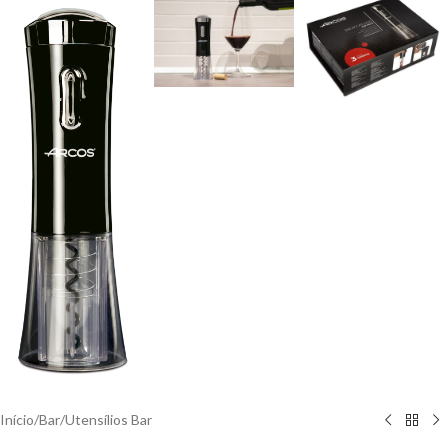
Início
/
Bar
/
Utensílios Bar