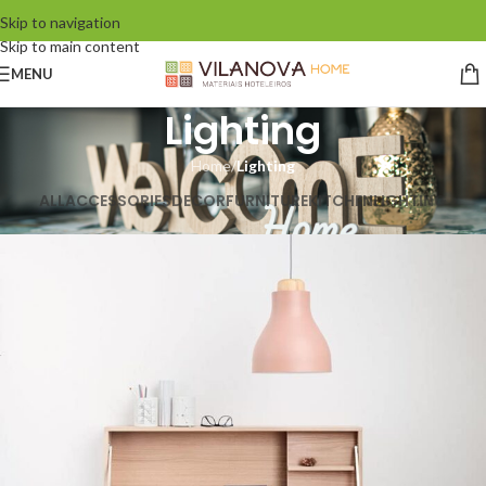
Skip to navigation
Skip to main content
MENU
Lighting
Home
/
Lighting
ALL
ACCESSORIES
DECOR
FURNITURE
KITCHEN
LIGHTING