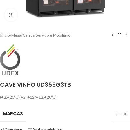
Click to enlarge
Início
/
Mesa
/
Carros Serviço e Mobiliário
CAVE VINHO UD355G3TB
(+2,+20ºC)(+2, +12/+12,+20ºC)
MARCAS
UDEX
Compare
Add to wishlist