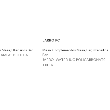
JARRO PC
s Mesa
,
Utensílios Bar
Mesa
,
Complementos Mesa
,
Bar
,
Utensílios
Bar
TAMPAS BODEGA -
JARRO -WATER JUG POLICARBONAT0
1.8LTR