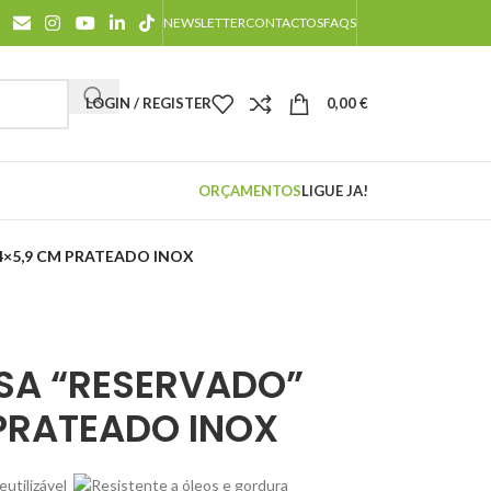
NEWSLETTER
CONTACTOS
FAQS
LOGIN / REGISTER
0,00
€
ORÇAMENTOS
LIGUE JA!
4×5,9 CM PRATEADO INOX
SA “RESERVADO”
 PRATEADO INOX