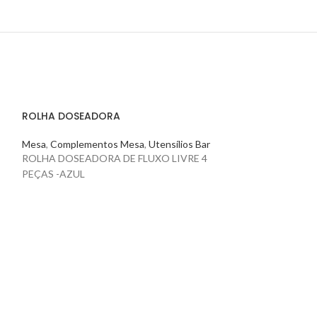
ROLHA DOSEADORA
Mesa
,
Complementos Mesa
,
Utensílios Bar
ROLHA DOSEADORA DE FLUXO LIVRE 4
PEÇAS -AZUL
SACA-ROLHAS
Mesa
,
Complemen
Bar
SACA-ROLHAS PR
FUNÇÕES