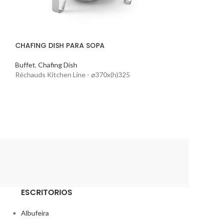
CHAFING DISH PARA SOPA
Buffet
,
Chafing Dish
DISPENSADOR D
Réchauds Kitchen Line - ø370x(h)325
Buffet
,
Dispensa
Dispensadores e j
litros
ESCRITORIOS
Albufeira