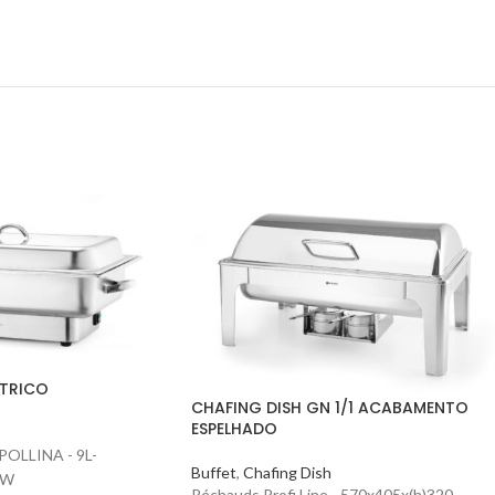
ÉTRICO
CHAFING DISH GN 1/1 ACABAMENTO
ESPELHADO
OLLINA - 9L-
Buffet
,
Chafing Dish
0W
Réchauds Profi Line - 570x405x(h)320