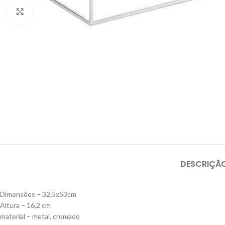
Click to enlarge
DESCRIÇÃ
Dimensões –
32,5x53cm
Altura –
16,2 cm
material –
metal, cromado