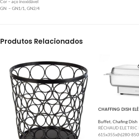
Cor –
aço inoxidável
GN –
GN1/1, GN2/4
Produtos Relacionados
CHAFFING DISH EL
Buffet
,
Chafing Dish
RÉCHAUD ELETRIC P
615x355x(h)280-85