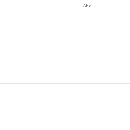
APS
!