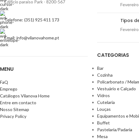
Edifício paraíso Park - 8200-567
Fevereiro
Telefone: (351) 925 411 173
Tipos de
Fevereiro
Email: info@vilanovahome.pt
CATEGORIAS
MENU
Bar
Cozinha
Policarbonato / Mela
FaQ
Vestuário e Calçado
Emprego
Vidros
Catálogos Vilanova Home
Cutelaria
Entre em contacto
Louças
Nosso Sitemap
Equipamentos e Mobil
Privacy Policy
Buffet
Pastelaria/Padaria
Mesa