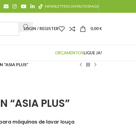
NEWSLETTER
CONTACTOS
FAQS
LOGIN / REGISTER
0,00
€
ORÇAMENTOS
LIGUE JA!
 “ASIA PLUS”
N “ASIA PLUS”