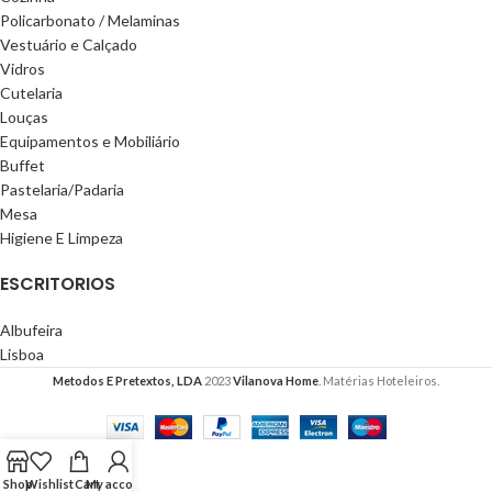
Policarbonato / Melaminas
Vestuário e Calçado
Vidros
Cutelaria
Louças
Equipamentos e Mobiliário
Buffet
Pastelaria/Padaria
Mesa
Higiene E Limpeza
ESCRITORIOS
Albufeira
Lisboa
Metodos E Pretextos, LDA
2023
Vilanova Home
. Matérias Hoteleiros.
Shop
Wishlist
Cart
My account