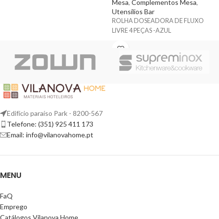
Mesa
,
Complementos Mesa
,
Utensílios Bar
ROLHA DOSEADORA DE FLUXO
LIVRE 4 PEÇAS -AZUL
Edifício paraíso Park - 8200-567
Telefone: (351) 925 411 173
Email: info@vilanovahome.pt
MENU
FaQ
Emprego
Catálogos Vilanova Home